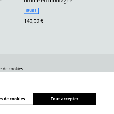
e
brume en montagne
ÉPUISÉ
140,00 €
ue de cookies
s de cookies
Tout accepter
powered by