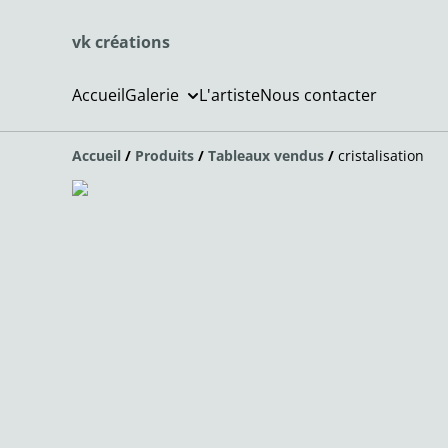
vk créations
Accueil
Galerie
L'artiste
Nous contacter
Accueil
/
Produits
/
Tableaux vendus
/
cristalisation