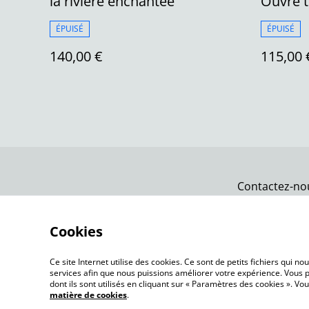
la rivière enchantée
Ouvre 
ÉPUISÉ
ÉPUISÉ
140,00 €
115,00 
Contactez-no
Cookies
Ce site Internet utilise des cookies. Ce sont de petits fichiers qui 
services afin que nous puissions améliorer votre expérience. Vous p
dont ils sont utilisés en cliquant sur « Paramètres des cookies ». 
matière de cookies
.
©
2026
vk créations