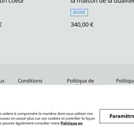
ton coeur
la maison de la dualité
ÉPUISÉ
€
340,00 €
us
Conditions
Politique de
Politiq
confidentialité
nous aident à comprendre la manière dont vous utilisez nos
Paramètre
ouvez en savoir plus sur ces cookies et contrôler la façon
Vous pouvez également consulter notre
Politique en